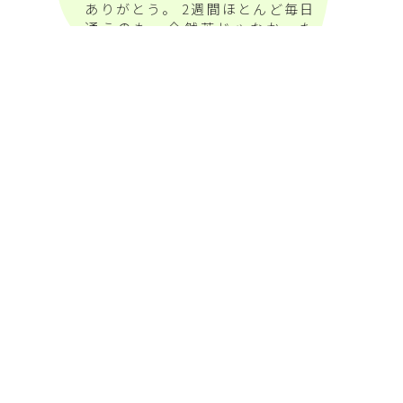
ありがとう。 2週間ほとんど毎日
通うのも、全然苦じゃなかった
し、むしろ来たいと思えたくらい
だったよ。
上記の他、多くのメッセージを頂戴して
おります。
以下のリンクよりご覧いただけます。
12
11
10
2024.
2024.
2024.
09
08
2024.
2024.
07