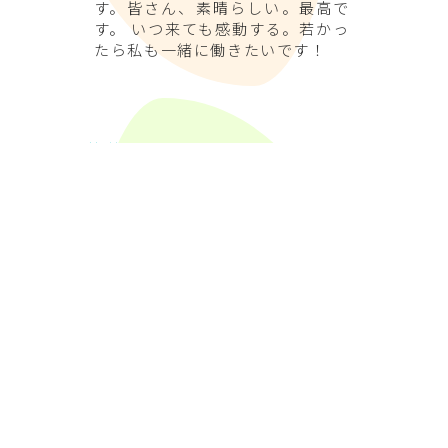
す。皆さん、素晴らしい。最高で
す。 いつ来ても感動する。若かっ
たら私も一緒に働きたいです！
筒井ちづさん
患者さん全員に分け隔てなく、皆
同じように接してくださってい
て、いつも声かけてくれて、見送
りまでしてくださる。 夢のような
時間を過ごさせていただきました
よ。患者さん全員に平等で、どん
な人にも優しくしてくださる。 人
なんだから好き嫌いってあるじゃ
ない？でも、ここでは一切感じた
事ないの。 手術の時も、待ってい
る方全員が安心した様子で手術に
臨まれているのがわかりました
よ。 とにかく、看護師が優しいっ